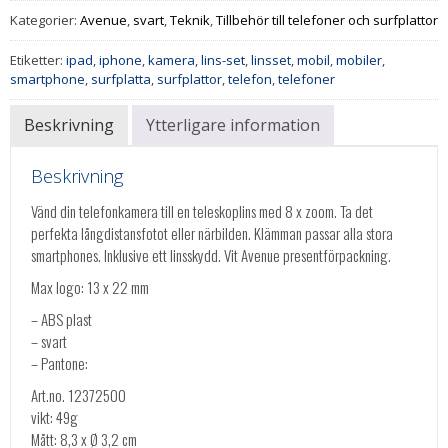
Kategorier:
Avenue
,
svart
,
Teknik
,
Tillbehör till telefoner och surfplattor
Etiketter:
ipad
,
iphone
,
kamera
,
lins-set
,
linsset
,
mobil
,
mobiler
,
smartphone
,
surfplatta
,
surfplattor
,
telefon
,
telefoner
Beskrivning
Ytterligare information
Beskrivning
Vänd din telefonkamera till en teleskoplins med 8 x zoom. Ta det
perfekta långdistansfotot eller närbilden. Klämman passar alla stora
smartphones. Inklusive ett linsskydd. Vit Avenue presentförpackning.
Max logo: 13 x 22 mm
– ABS plast
– svart
– Pantone:
Art.no. 12372500
vikt: 49g
Mått: 8,3 x Ø 3,2 cm