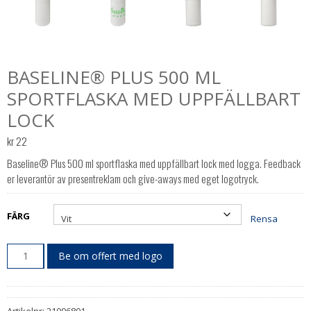
BASELINE® PLUS 500 ML
SPORTFLASKA MED UPPFÄLLBART
LOCK
kr
22
Baseline® Plus 500 ml sportflaska med uppfällbart lock med logga. Feedback
er leverantör av presentreklam och give-aways med eget logotryck.
FÄRG
Rensa
Be om offert med logo
Artikelnr:
21006801