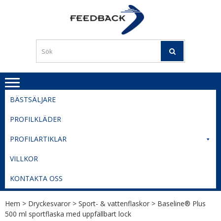
Skip
Skip
to
to
PROFILERI
Profilering med din logga
navigation
content
TIL
SVERIGE
BESTE
PRISER
BÄSTSÄLJARE
PROFILKLÄDER
PROFILARTIKLAR
VILLKOR
KONTAKTA OSS
Hem
>
Dryckesvaror
>
Sport- & vattenflaskor
> Baseline® Plus
500 ml sportflaska med uppfällbart lock