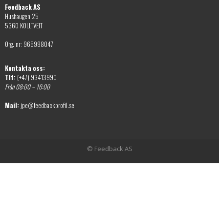
Feedback AS
Hushaugen 25
5360 KOLLTVEIT
Org. nr: 965998047
Kontakta oss:
Tlf:
(+47) 93413990
Från 08:00 – 16:00
Mail:
jpe@feedbackprofil.se
© Feedback AS