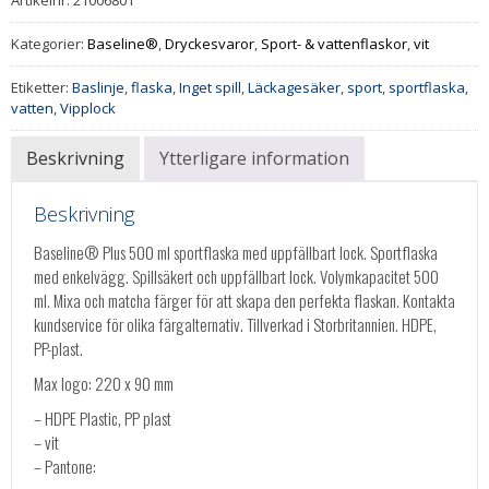
Kategorier:
Baseline®
,
Dryckesvaror
,
Sport- & vattenflaskor
,
vit
Etiketter:
Baslinje
,
flaska
,
Inget spill
,
Läckagesäker
,
sport
,
sportflaska
,
vatten
,
Vipplock
Beskrivning
Ytterligare information
Beskrivning
Baseline® Plus 500 ml sportflaska med uppfällbart lock. Sportflaska
med enkelvägg. Spillsäkert och uppfällbart lock. Volymkapacitet 500
ml. Mixa och matcha färger för att skapa den perfekta flaskan. Kontakta
kundservice för olika färgalternativ. Tillverkad i Storbritannien. HDPE,
PP-plast.
Max logo: 220 x 90 mm
– HDPE Plastic, PP plast
– vit
– Pantone: