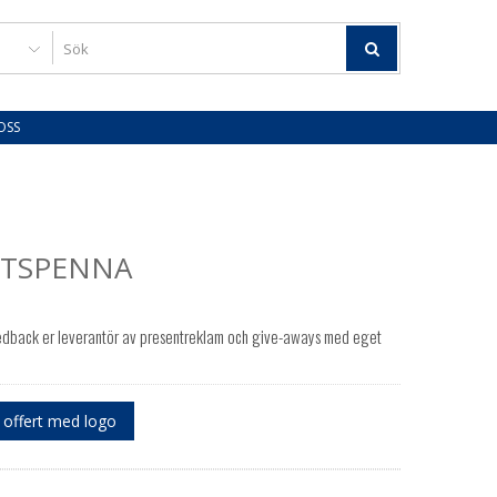
OSS
ETSPENNA
edback er leverantör av presentreklam och give-aways med eget
offert med logo