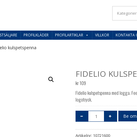
IL SVERIGES BESTE PRISER
STSÄLJARE
PROFILKLÄDER
PROFILARTIKLAR
VILLKOR
KONTAKTA 
elio kulspetspenna
FIDELIO KULSP
kr
109
Fidelio kulspetspenna med logga. Fe
logotryck.
Be om 
Artikelnr:
10721600