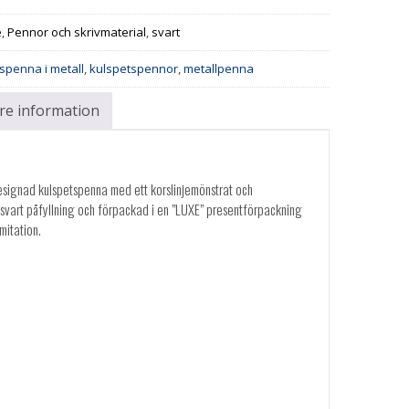
e
,
Pennor och skrivmaterial
,
svart
spenna i metall
,
kulspetspennor
,
metallpenna
are information
designad kulspetspenna med ett korslinjemönstrat och
 svart påfyllning och förpackad i en ”LUXE” presentförpackning
mitation.