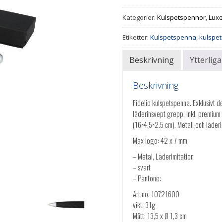
Kategorier:
Kulspetspennor
,
Lux
Etiketter:
Kulspetspenna
,
kulspet
Beskrivning
Ytterlig
Beskrivning
Fidelio kulspetspenna. Exklusivt 
läderinsvept grepp. Inkl. premium
(16×4.5×2.5 cm). Metall och läderi
Max logo: 42 x 7 mm
– Metal, Läderimitation
– svart
– Pantone:
Art.no. 10721600
vikt: 31g
Mått: 13,5 x Ø 1,3 cm