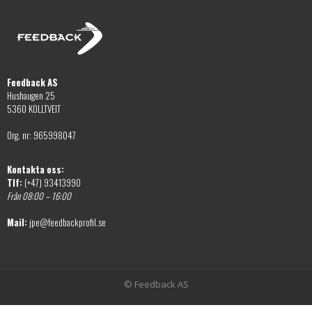
Feedback AS
Hushaugen 25
5360 KOLLTVEIT
Org. nr: 965998047
Kontakta oss:
Tlf:
(+47) 93413990
Från 08:00 – 16:00
Mail:
jpe@feedbackprofil.se
© Feedback AS