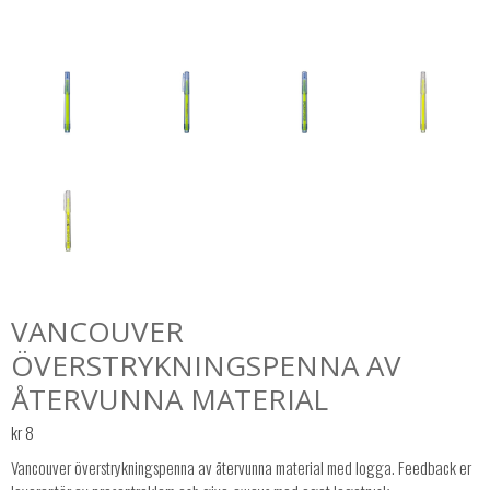
VANCOUVER
ÖVERSTRYKNINGSPENNA AV
ÅTERVUNNA MATERIAL
kr
8
Vancouver överstrykningspenna av återvunna material med logga. Feedback er