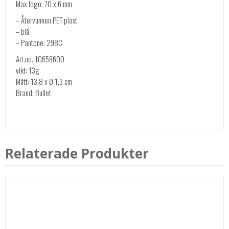
Max logo: 70 x 6 mm
– Återvunnen PET plast
– blå
– Pantone: 298C
Art.no. 10659600
vikt: 13g
Mått: 13,8 x Ø 1,3 cm
Brand: Bullet
Relaterade Produkter