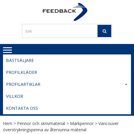
Skip
Skip
to
to
PROFILERI
Profilering med din logga
navigation
content
TIL
SVERIGE
BESTE
PRISER
BÄSTSÄLJARE
PROFILKLÄDER
PROFILARTIKLAR
VILLKOR
KONTAKTA OSS
Hem
>
Pennor och skrivmaterial
>
Märkpennor
> Vancouver
överstrykningspenna av återvunna material