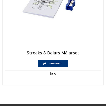
Streaks 8-Delars Målarset
MER INFO
kr
9