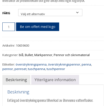
leverantör av presentreklam och give-aways med eget logotryck.
FÄRG
Be om offert med logo
Artikelnr:
10659600
Kategorier:
blå
,
Bullet
,
Märkpennor
,
Pennor och skrivmaterial
Etiketter:
överstrykningspenna
,
överstrykningspennor
,
penna
,
pennor
,
pennset
,
tuschpenna
,
tuschpennor
Beskrivning
Ytterligare information
Beskrivning
Enfärgad överstrykningspenna tillverkad av återvunna vattenflaskor.