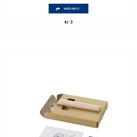
MER INFO
kr
3